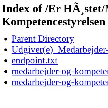
Index of /Er HÃ¸stet
Kompetencestyrelse
Parent Directory
Udgiver(e)_Medarbejder-
endpoint.txt
medarbejder-og-kompeten
medarbejder-og-kompeten